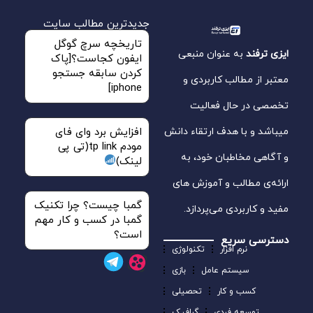
جدیدترین مطالب سایت
تاریخچه سرچ گوگل
ایزی ترفند
به عنوان منبعی
ایفون کجاست؟[پاک
کردن سابقه جستجو
معتبر از مطالب کاربردی و
iphone]
تخصصی در حال فعالیت
میباشد و با هدف ارتقاء دانش
افزایش برد وای فای
مودم tp link(تی پی
و آگاهی مخاطبان خود، به
لینک)
ارائه‌ی مطالب و آموزش‌ های
گمبا چیست؟ چرا تکنیک
مفید و کاربردی می‌پردازد.
گمبا در کسب و کار مهم
است؟
دسترسی سریع
نرم افزار
تکنولوژی
سیستم عامل
بازی
کسب و کار
تحصیلی
توسعه فردی
گرافیک