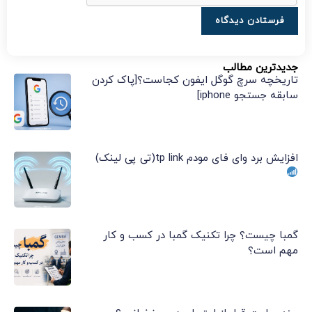
جدیدترین مطالب
تاریخچه سرچ گوگل ایفون کجاست؟[پاک کردن
سابقه جستجو iphone]
افزایش برد وای فای مودم tp link(تی پی لینک)
گمبا چیست؟ چرا تکنیک گمبا در کسب و کار
مهم است؟