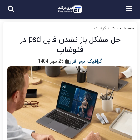
صفحه نخست
گرافیک
حل مشکل باز نشدن فایل psd در
فتوشاپ
گرافیک
,
نرم افزار
25 مهر 1404