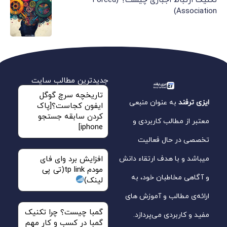
تکنیک ارتباط اجباری چیست؟ (Forced
Association)
جدیدترین مطالب سایت
تاریخچه سرچ گوگل
ایزی ترفند
به عنوان منبعی
ایفون کجاست؟[پاک
کردن سابقه جستجو
معتبر از مطالب کاربردی و
iphone]
تخصصی در حال فعالیت
میباشد و با هدف ارتقاء دانش
افزایش برد وای فای
مودم tp link(تی پی
و آگاهی مخاطبان خود، به
لینک)
ارائه‌ی مطالب و آموزش‌ های
گمبا چیست؟ چرا تکنیک
مفید و کاربردی می‌پردازد.
گمبا در کسب و کار مهم