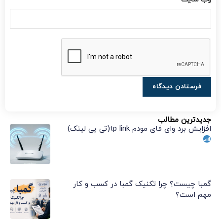
جدیدترین مطالب
افزایش برد وای فای مودم tp link(تی پی لینک)
گمبا چیست؟ چرا تکنیک گمبا در کسب و کار
مهم است؟