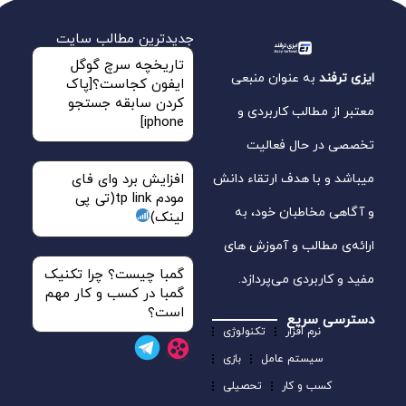
جدیدترین مطالب سایت
تاریخچه سرچ گوگل
ایزی ترفند
به عنوان منبعی
ایفون کجاست؟[پاک
کردن سابقه جستجو
معتبر از مطالب کاربردی و
iphone]
تخصصی در حال فعالیت
میباشد و با هدف ارتقاء دانش
افزایش برد وای فای
مودم tp link(تی پی
و آگاهی مخاطبان خود، به
لینک)
ارائه‌ی مطالب و آموزش‌ های
گمبا چیست؟ چرا تکنیک
مفید و کاربردی می‌پردازد.
گمبا در کسب و کار مهم
است؟
دسترسی سریع
نرم افزار
تکنولوژی
سیستم عامل
بازی
کسب و کار
تحصیلی