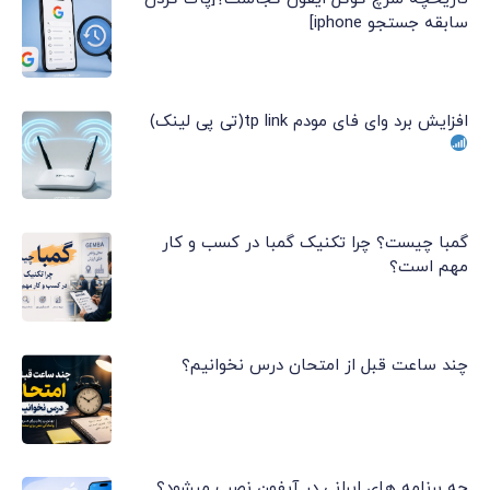
سابقه جستجو iphone]
افزایش برد وای فای مودم tp link(تی پی لینک)
گمبا چیست؟ چرا تکنیک گمبا در کسب و کار
مهم است؟
چند ساعت قبل از امتحان درس نخوانیم؟
چه برنامه های ایرانی در آیفون نصب میشود؟